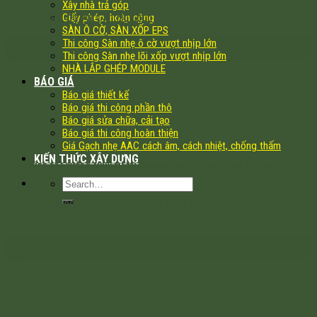
Xây nhà trả góp
1. Tổng Quan Dự Án Căn Hộ Dịch Vụ Quận 2 – Giải Pháp Xây [...]
Giấy phép, hoàn công
SÀN Ô CỜ, SÀN XỐP EPS
13
Thi công Sàn nhẹ ô cờ vượt nhịp lớn
Apr
Thi công Sàn nhẹ lõi xốp vượt nhịp lớn
NHÀ LẮP GHÉP MODULE
BÁO GIÁ
Báo giá thiết kế
Báo giá thi công phần thô
Báo giá sửa chữa, cải tạo
Báo giá thi công hoàn thiện
Giá Gạch nhẹ AAC cách âm, cách nhiệt, chống thấm
KIẾN THỨC XÂY DỰNG
Công trình nhà xưởng 4000 m² tại Campuchia – Thi công bởi Xây Dựng Thân
Thiện BI:ST
Giới thiệu chung về dự án Xây Dựng Thân Thiện BI:ST hân hạnh là
tổng [...]
23
Dec