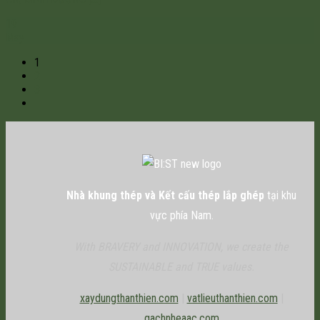
19
May
1
2
3
Nhà khung thép và Kết cấu thép lắp ghép
tại khu
vực phía Nam.
With BRAVERY and INNOVATION, we create the
SUSTAINABLE and TRUE values.
xaydungthanthien.com
|
vatlieuthanthien.com
|
gachnheaac.com