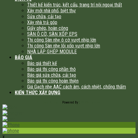
Thiết kế kiến trúc, kết cấu, trang trí nội ngoại thất
Xây mới nhà phố, biệt thự
Sửa chữa, cải tạo
Xây nhà trả góp
Giấy phép, hoàn công
SÀN Ô CỜ, SÀN XỐP EPS
Thi công Sàn nhẹ ô cờ vượt nhịp lớn
Thi công Sàn nhẹ lõi xốp vượt nhịp lớn
NHÀ LẮP GHÉP MODULE
BÁO GIÁ
Báo giá thiết kế
Báo giá thi công phần thô
Báo giá sửa chữa, cải tạo
Báo giá thi công hoàn thiện
Giá Gạch nhẹ AAC cách âm, cách nhiệt, chống thấm
KIẾN THỨC XÂY DỰNG
PHP Code Snippets
Powered By :
XYZScripts.com
x