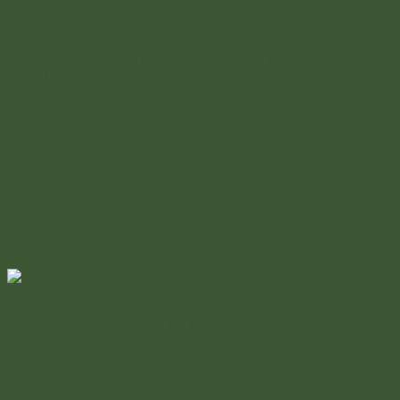
Khám Phá Công Trình Nhà Ở Hiện Đại Sử Dụng Gạch Bê Tông Nhẹ Tại Phường
3 Quận 8 TPHCM
Khám Phá Công Trình Nhà Ở Hiện Đại Sử Dụng Gạch Bê Tông Nhẹ
Tại [...]
09
Jul
GHÉP SÀN BÊ TÔNG NHẸ ALC LẤP LỖ TRỐNG TẠI QUẬN 1, HCM
LẮP GHÉP SÀN BÊ TÔNG NHẸ ALC LẤP LỖ TRỐNG QUẬN 1, HCM
Hình ảnh [...]