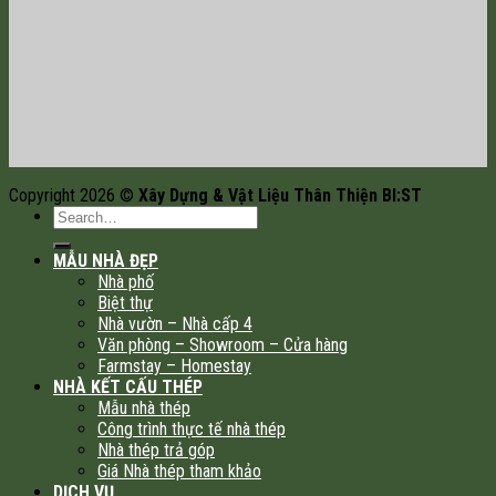
Copyright 2026 ©
Xây Dựng & Vật Liệu Thân Thiện BI:ST
MẪU NHÀ ĐẸP
Nhà phố
Biệt thự
Nhà vườn – Nhà cấp 4
Văn phòng – Showroom – Cửa hàng
Farmstay – Homestay
NHÀ KẾT CẤU THÉP
Mẫu nhà thép
Công trình thực tế nhà thép
Nhà thép trả góp
Giá Nhà thép tham khảo
DỊCH VỤ