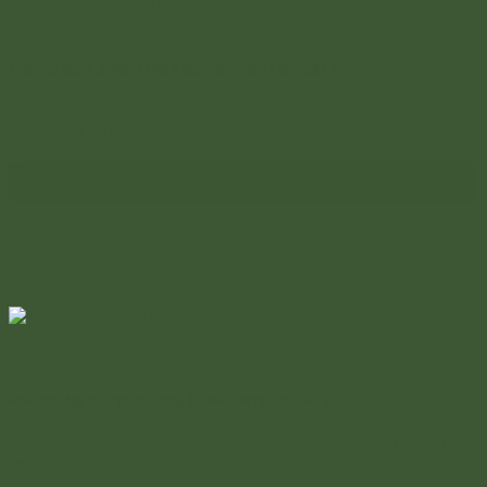
Nhà phố đẹp 5.5×20, 1 trệt 3 lầu, sân thượng tại Quận 7
NHÀ PHỐ ĐẸP PHÓNG CÁCH KIẾN TRÚC ZEN ROMANCE Vài nét về
công trình Chủ [...]
06
Jul
Nhà Phố đẹp 01 trệt, 01 lửng, 02 tầng 5x18m tại Tân Bình
The Spring house- một ngôi nhà phố đặc biệt Ánh sáng tự nhiên chiếu
sáng [...]