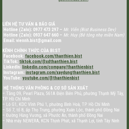
LIÊN HỆ TƯ VẤN & BÁO GIÁ
Hotline (Zalo): 0977 473 297 –
Mr. Viễn (Bist Business Dev)
Hotline (Zalo): 0937 647 660 –
Mr. Huy (Bê tông nhẹ miền Nam)
Email: viennh.bist@gmail.com
KÊNH CHÍNH THỨC CỦA BI:ST
Facebook:
facebook.com/thanthien.bist
TikTok:
tiktok.com/@xdthanthien.bist
LinkedIn:
linkedin.com/company/thanthienbist
Instagram:
instagram.com/xaydungthanthien.bist
YouTube:
youtube.com/@thanthienbist
HỆ THỐNG VĂN PHÒNG & CƠ SỞ SẢN XUẤT
– Tầng 09, Pearl Plaza, 561A Điện Biên Phủ, phường Thạnh Mỹ Tây,
TP. Hồ Chí Minh
– Lô G1, KDC Vĩnh Phú 1, phường Bình Hoà, TP. Hồ Chí Minh
– Số 7, tổ 8, ấp Thọ Trung, phường Xuân Lộc, thành phố Đồng Nai
– Đường Hùng Vương, xã Phước An, thành phố Đồng Nai
– Nhà máy NEWERA, KCN Thịnh Phát, xã Thạnh Lợi, tỉnh Tây Ninh