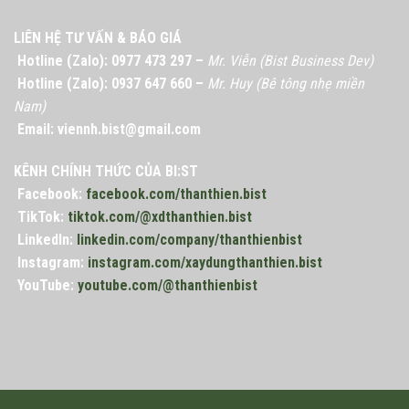
LIÊN HỆ TƯ VẤN & BÁO GIÁ
Hotline (Zalo): 0977 473 297 –
Mr. Viễn (Bist Business Dev)
Hotline (Zalo): 0937 647 660 –
Mr. Huy (Bê tông nhẹ miền
Nam)
Email: viennh.bist@gmail.com
KÊNH CHÍNH THỨC CỦA BI:ST
Facebook:
facebook.com/thanthien.bist
TikTok:
tiktok.com/@xdthanthien.bist
LinkedIn:
linkedin.com/company/thanthienbist
Instagram:
instagram.com/xaydungthanthien.bist
YouTube:
youtube.com/@thanthienbist