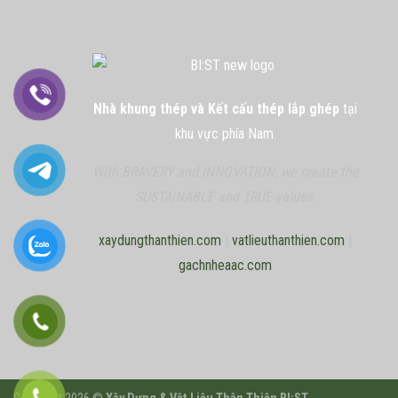
Nhà khung thép và Kết cấu thép lắp ghép
tại
khu vực phía Nam.
With BRAVERY and INNOVATION, we create the
SUSTAINABLE and TRUE values.
xaydungthanthien.com
|
vatlieuthanthien.com
|
gachnheaac.com