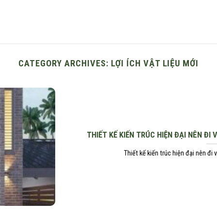
 NHÀ ĐẸP
NHÀ KẾT CẤU THÉP
DỊCH VỤ
BÁO G
CATEGORY ARCHIVES:
LỢI ÍCH VẬT LIỆU MỚI
THIẾT KẾ KIẾN TRÚC HIỆN ĐẠI NÊN ĐI 
Thiết kế kiến trúc hiện đại nên đi v