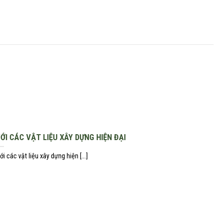
IÁ
KIẾN THỨC XÂY DỰNG
VỚI CÁC VẬT LIỆU XÂY DỰNG HIỆN ĐẠI
ới các vật liệu xây dựng hiện [...]