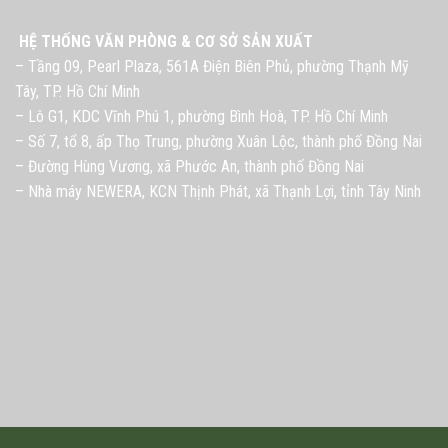
HỆ THỐNG VĂN PHÒNG & CƠ SỞ SẢN XUẤT
– Tầng 09, Pearl Plaza, 561A Điện Biên Phủ, phường Thạnh Mỹ
Tây, TP. Hồ Chí Minh
– Lô G1, KDC Vĩnh Phú 1, phường Bình Hoà, TP. Hồ Chí Minh
– Số 7, tổ 8, ấp Thọ Trung, phường Xuân Lộc, thành phố Đồng Nai
– Đường Hùng Vương, xã Phước An, thành phố Đồng Nai
– Nhà máy NEWERA, KCN Thịnh Phát, xã Thạnh Lợi, tỉnh Tây Ninh