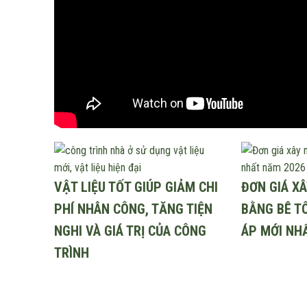
VẬT LIỆU TỐT GIÚP GIẢM CHI
ĐƠN GIÁ X
PHÍ NHÂN CÔNG, TĂNG TIỆN
BẰNG BÊ T
NGHI VÀ GIÁ TRỊ CỦA CÔNG
ÁP MỚI NH
TRÌNH