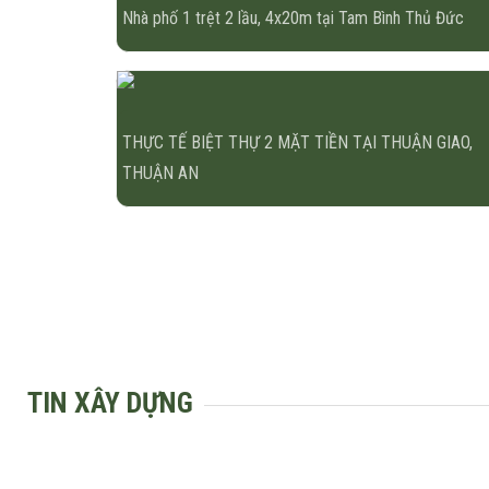
Nhà phố 1 trệt 2 lầu, 4x20m tại Tam Bình Thủ Đức
THỰC TẾ BIỆT THỰ 2 MẶT TIỀN TẠI THUẬN GIAO,
THUẬN AN
TIN XÂY DỰNG