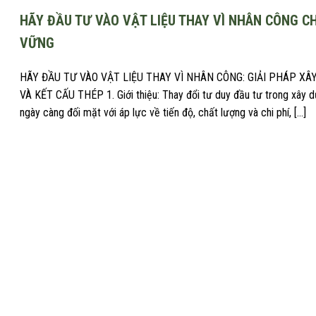
HÃY ĐẦU TƯ VÀO VẬT LIỆU THAY VÌ NHÂN CÔNG C
VỮNG
HÃY ĐẦU TƯ VÀO VẬT LIỆU THAY VÌ NHÂN CÔNG: GIẢI PHÁP XÂ
VÀ KẾT CẤU THÉP 1. Giới thiệu: Thay đổi tư duy đầu tư trong xây
ngày càng đối mặt với áp lực về tiến độ, chất lượng và chi phí, […]