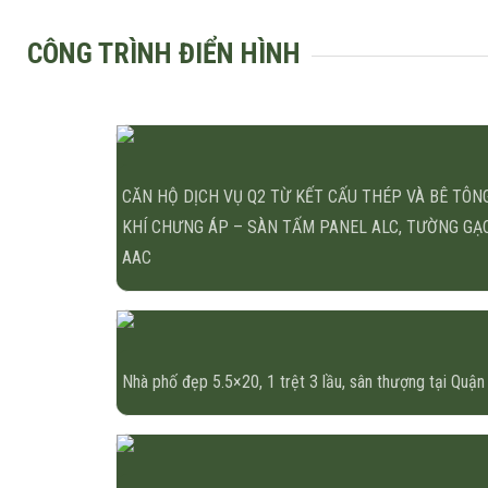
CÔNG TRÌNH ĐIỂN HÌNH
CĂN HỘ DỊCH VỤ Q2 TỪ KẾT CẤU THÉP VÀ BÊ TÔN
KHÍ CHƯNG ÁP – SÀN TẤM PANEL ALC, TƯỜNG GẠ
AAC
Nhà phố đẹp 5.5×20, 1 trệt 3 lầu, sân thượng tại Quận