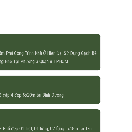
ám Phá Công Trình Nhà Ở Hiện Đại Sử Dụng Gạch Bê
ng Nhẹ Tại Phường 3 Quận 8 TPHCM
à cấp 4 đẹp 5x20m tại Bình Dương
à Phố đẹp 01 trệt, 01 lửng, 02 tầng 5x18m tại Tân