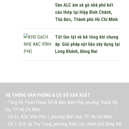
Sàn ALC âm xà gồ nhà phố kết
cấu thép tại Hiệp Bình Chánh,
Thủ Đức, Thành phồ Hồ Chí Minh
Tất tần tật về bê tông khí chưng
áp: Giải pháp vật liệu xây dựng tại
Long Khánh, Đồng Nai
HỆ THỐNG VĂN PHÒNG & CƠ SỞ SẢN XUẤT
– Tầng 09, Pearl Plaza, 561A Điện Biên Phủ, phường Thạnh Mỹ
Tây, TP. Hồ Chí Minh
– Lô G1, KDC Vĩnh Phú 1, phường Bình Hoà, TP. Hồ Chí Minh
– Số 7, tổ 8, ấp Thọ Trung, phường Xuân Lộc, thành phố Đồng Nai