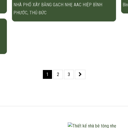
NHÀ PHỐ XÂY BẰNG GẠCH NHẸ AAC HIỆP BÌNH
Bì
PHƯỚC, THỦ ĐỨC
1
2
3