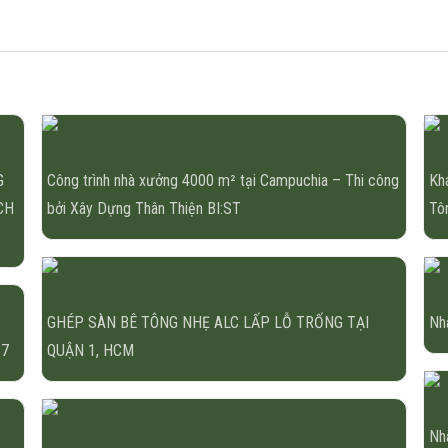
G
Công trình nhà xưởng 4000 m² tại Campuchia – Thi công
Kh
CH
bởi Xây Dựng Thân Thiện BI:ST
Tô
GHÉP SÀN BÊ TÔNG NHẸ ALC LẤP LỖ TRỐNG TẠI
Nh
 7
QUẬN 1, HCM
Nh