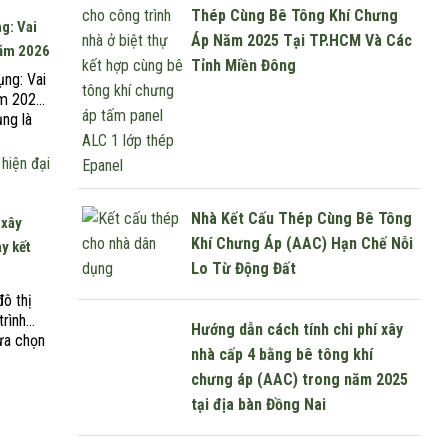
Thép Cùng Bê Tông Khí Chưng
g: Vai
Áp Năm 2025 Tại TP.HCM Và Các
Năm 2026
Tỉnh Miền Đông
ng: Vai
ăm 2026
ụng là
uật Xây
/2026),
c cá
Nhà Kết Cấu Thép Cùng Bê Tông
 xây
Khí Chưng Áp (AAC) Hạn Chế Nỗi
ay kết
Lo Từ Động Đất
đô thị
trình
Hướng dẫn cách tính chi phí xây
lựa chọn
nhà cấp 4 bằng bê tông khí
hông chỉ
chưng áp (AAC) trong năm 2025
ộ mà
của công
tại địa bàn Đồng Nai