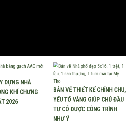
ÂY DỰNG NHÀ
BẢN VẼ THIẾT KẾ CHỈNH CHU,
ÔNG KHÍ CHƯNG
YẾU TỐ VÀNG GIÚP CHỦ ĐẦU
ẤT 2026
TƯ CÓ ĐƯỢC CÔNG TRÌNH
NHƯ Ý