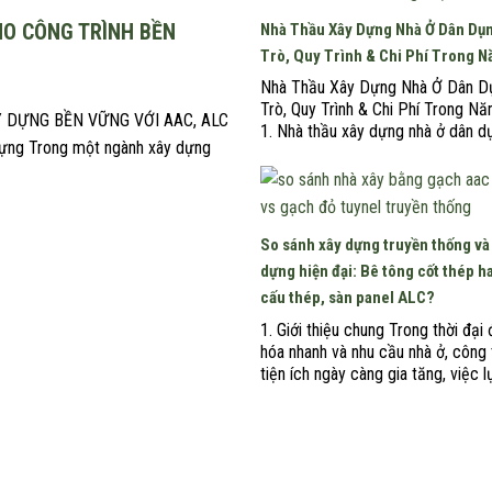
HO CÔNG TRÌNH BỀN
Nhà Thầu Xây Dựng Nhà Ở Dân Dụn
Trò, Quy Trình & Chi Phí Trong 
Nhà Thầu Xây Dựng Nhà Ở Dân Dụ
Trò, Quy Trình & Chi Phí Trong N
Y DỰNG BỀN VỮNG VỚI AAC, ALC
1. Nhà thầu xây dựng nhà ở dân d
 dựng Trong một ngành xây dựng
gì? Theo quy định mới nhất của L
dựng 2025 (có hiệu lực từ 01/07
nhà thầu xây dựng là tổ chức hoặ
nhân tham […]
So sánh xây dựng truyền thống và
dựng hiện đại: Bê tông cốt thép h
cấu thép, sàn panel ALC?
1. Giới thiệu chung Trong thời đại 
hóa nhanh và nhu cầu nhà ở, công 
tiện ích ngày càng gia tăng, việc 
phương pháp xây dựng phù hợp k
ảnh hưởng đến chất lượng, tiến đ
còn đến chi phí và tính bền vững 
trình. Truyền […]