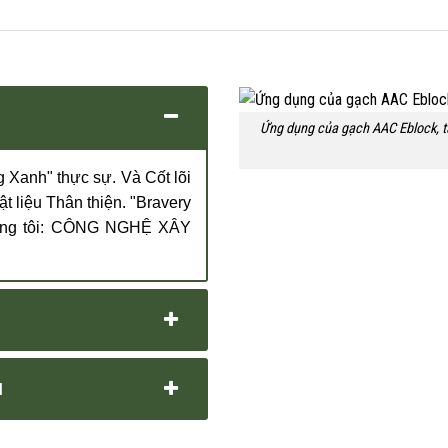
Ứng dụng của gạch AAC Eblock, tấ
g Xanh" thực sự. Và Cốt lõi
 liệu Thân thiện. "Bravery
 chúng tôi: CÔNG NGHỆ XÂY
H