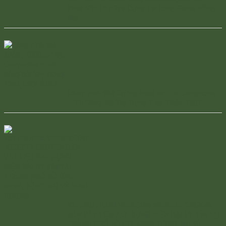
Pháp Vật Liệu Xây Dựng Tại Long Khánh, Đồng
Nai
Công Trình Nhà Xưởng 4000 M² Tại Campuchia
– Thi Công Bởi Xây Dựng Thân Thiện BI:ST
VATLIEUTHANTHIEN.COM WEBSITE CHUYÊN
BÁN VẬT LIỆU XÂY DỰNG HIỆN ĐẠI UY TÍN TẠI
THÀNH PHỐ HỒ CHÍ MINH, ĐỒNG NAI VÀ