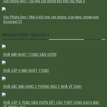
Văn phòng đẹp | Tòa nhà văn phòng kết hợp cho thuê ở
Văn Phòng Đẹp | Nhà ở kết hợp văn phòng, cửa hàng, showroom
Sconcept 01
MẪU NHÀ VƯỜN - NHÀ CẤP 4
XEM THÊM
NHÀ MÁI NHẬT 110M2 SÂN VƯỜN
NHÀ CẤP 4 MÁI NHẬT 110M2
NHÀ GÁC MÁI 40M2 2 PHÒNG NGỦ 2 NHÀ VỆ SINH
NHÀ CẤP 4 70M2 SÂN VƯỜN KẾT CẤU THÉP CÙNG GẠCH AAC