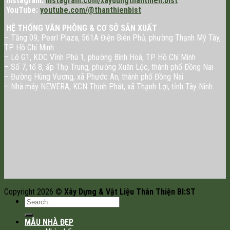
Instagram:
instagram.com/xaydungthanthien.bist
YouTube:
youtube.com/@thanthienbist
HỆ THỐNG VĂN PHÒNG & CƠ SỞ SẢN XUẤT
– Tầng 09, Pearl Plaza, 561A Điện Biên Phủ, phường Thạnh Mỹ Tây,
TP. Hồ Chí Minh
– Lô G1, KDC Vĩnh Phú 1, phường Bình Hoà, TP. Hồ Chí Minh
– Số 7, tổ 8, ấp Thọ Trung, phường Xuân Lộc, thành phố Đồng Nai
– Đường Hùng Vương, xã Phước An, thành phố Đồng Nai
– Nhà máy NEWERA, KCN Thịnh Phát, xã Thạnh Lợi, tỉnh Tây Ninh
Copyright 2026 ©
Xây Dựng & Vật Liệu Thân Thiện BI:ST
MẪU NHÀ ĐẸP