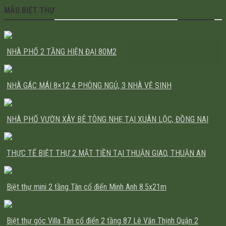
MẪU BIỆT THỰ
XEM THÊM
NHÀ PHỐ 2 TẦNG HIỆN ĐẠI 80M2
NHÀ GÁC MÁI 8×12 4 PHÒNG NGỦ, 3 NHÀ VỆ SINH
NHÀ PHỐ VƯỜN XÂY BÊ TÔNG NHẸ TẠI XUÂN LỘC, ĐỒNG NAI
THỰC TẾ BIỆT THỰ 2 MẶT TIỀN TẠI THUẬN GIAO, THUẬN AN
Biệt thự mini 2 tầng Tân cổ điển Minh Anh 8.5x21m
Biệt thự góc Villa Tân cổ điển 2 tầng 87 Lê Văn Thịnh Quận 2