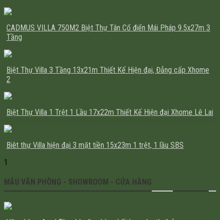
CADMUS VILLA 750M2 Biệt Thự Tân Cổ điển Mái Pháp 9.5x27m 3
Tầng
Biệt Thự Villa 3 Tầng 13x21m Thiết Kế Hiện đại, Đẳng cấp Xhome
2
Biệt Thự Villa 1 Trệt 1 Lầu 17x22m Thiết Kế Hiện đại Xhome Lê Lai
Biêt thự Villa hiện đại 3 mặt tiền 15x23m 1 trệt, 1 lầu SBS
1
2
MẪU VĂN PHÒNG - SHOWROOM - CỬA HÀNG
XEM THÊM