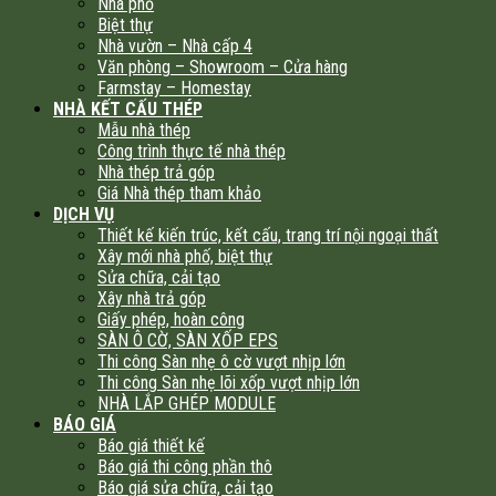
Nhà phố
Biệt thự
Nhà vườn – Nhà cấp 4
Văn phòng – Showroom – Cửa hàng
Farmstay – Homestay
NHÀ KẾT CẤU THÉP
Mẫu nhà thép
Công trình thực tế nhà thép
Nhà thép trả góp
Giá Nhà thép tham khảo
DỊCH VỤ
Thiết kế kiến trúc, kết cấu, trang trí nội ngoại thất
Xây mới nhà phố, biệt thự
Sửa chữa, cải tạo
Xây nhà trả góp
Giấy phép, hoàn công
SÀN Ô CỜ, SÀN XỐP EPS
Thi công Sàn nhẹ ô cờ vượt nhịp lớn
Thi công Sàn nhẹ lõi xốp vượt nhịp lớn
NHÀ LẮP GHÉP MODULE
BÁO GIÁ
Báo giá thiết kế
Báo giá thi công phần thô
Báo giá sửa chữa, cải tạo