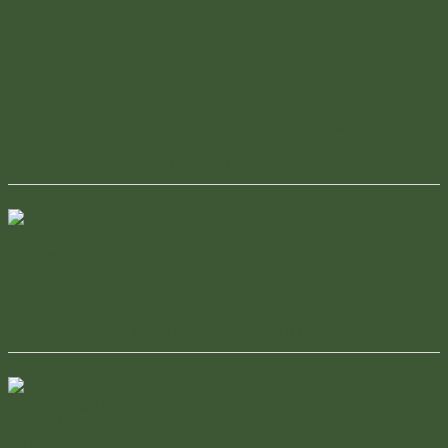
Chi Phí Thi Công Nhà Kết Cấu Thép Cùng Bê
Tông Khí Chưng Áp Năm 2025 Tại TP.HCM Và
Các Tỉnh Miền Đông
Nhà Kết Cấu Thép Cùng Bê Tông Khí Chưng Áp
(AAC) Hạn Chế Nỗi Lo Từ Động Đất