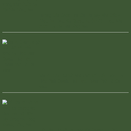
Hướng Dẫn Cách Tính Chi Phí Xây Nhà Cấp 4
Bằng Bê Tông Khí Chưng Áp (AAC) Trong Năm
2025 Tại Địa Bàn Đồng Nai
Sàn ALC Âm Xà Gồ Nhà Phố Kết Cấu Thép Tại
Hiệp Bình Chánh, Thủ Đức, Thành Phồ Hồ Chí
Minh
Tất Tần Tật Về Bê Tông Khí Chưng Áp: Giải