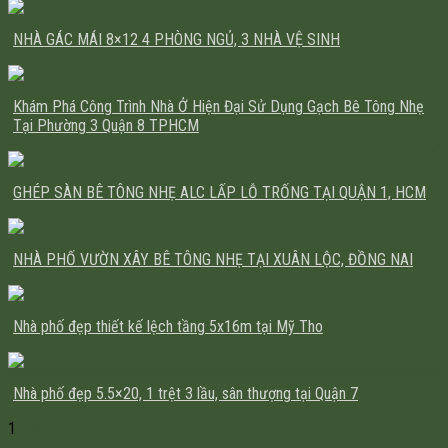
NHÀ GÁC MÁI 8×12 4 PHÒNG NGỦ, 3 NHÀ VỆ SINH
Khám Phá Công Trình Nhà Ở Hiện Đại Sử Dụng Gạch Bê Tông Nhẹ
Tại Phường 3 Quận 8 TPHCM
GHÉP SÀN BÊ TÔNG NHẸ ALC LẤP LỖ TRỐNG TẠI QUẬN 1, HCM
NHÀ PHỐ VƯỜN XÂY BÊ TÔNG NHẸ TẠI XUÂN LỘC, ĐỒNG NAI
Nhà phố đẹp thiết kế lệch tầng 5x16m tại Mỹ Tho
Nhà phố đẹp 5.5×20, 1 trệt 3 lầu, sân thượng tại Quận 7
1
2
3