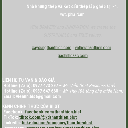
Nhà khung thép và Kết cấu thép lắp ghép
tại khu
vực phía Nam.
With BRAVERY and INNOVATION, we create the
SUSTAINABLE and TRUE values.
xaydungthanthien.com
|
vatlieuthanthien.com
|
gachnheaac.com
LIÊN HỆ TƯ VẤN & BÁO GIÁ
Hotline (Zalo): 0977 473 297 –
Mr. Viễn (Bist Business Dev)
Hotline (Zalo): 0937 647 660 –
Mr. Huy (Bê tông nhẹ miền Nam)
Email: viennh.bist@gmail.com
KÊNH CHÍNH THỨC CỦA BI:ST
Facebook:
facebook.com/thanthien.bist
TikTok:
tiktok.com/@xdthanthien.bist
LinkedIn:
linkedin.com/company/thanthienbist