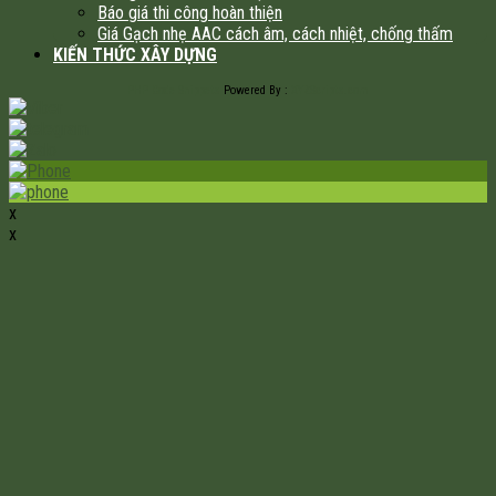
Báo giá thi công hoàn thiện
Giá Gạch nhẹ AAC cách âm, cách nhiệt, chống thấm
KIẾN THỨC XÂY DỰNG
PHP Code Snippets
Powered By :
XYZScripts.com
x
x