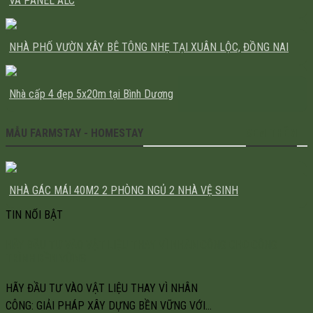
VÀ PANEL ALC
NHÀ PHỐ VƯỜN XÂY BÊ TÔNG NHẸ TẠI XUÂN LỘC, ĐỒNG NAI
Nhà cấp 4 đẹp 5x20m tại Bình Dương
MẪU FARMSTAY - HOMESTAY
XEM THÊM
NHÀ GÁC MÁI 40M2 2 PHÒNG NGỦ 2 NHÀ VỆ SINH
TIN NỔI BẬT
HÃY ĐẦU TƯ VÀO VẬT LIỆU THAY VÌ NHÂN CÔNG CHO CÔNG
TRÌNH BỀN VỮNG
HÃY ĐẦU TƯ VÀO VẬT LIỆU THAY VÌ NHÂN
CÔNG: GIẢI PHÁP XÂY DỰNG BỀN VỮNG VỚI