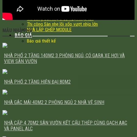
Xây nhà trả góp
Giấy phép, hoàn công
SÀN Ô CỜ, SÀN XỐP EPS
Thi công Sàn nhẹ ô cờ vượt nhịp lớn
Thi công Sàn nhẹ lõi xốp vượt nhịp lớn
NHÀ LẮP GHÉP MODULE
MẪU NHÀ PHỐ
XEM THÊM
BÁO GIÁ
Báo giá thiết kế
Báo giá thi công phần thô
Báo giá sửa chữa, cải tạo
NHÀ PHỐ 2 TẦNG 140M2 3 PHÒNG NGỦ, CÓ GARA XE HƠI VÀ
Báo giá thi công hoàn thiện
VIEW SÂN VƯỜN
Giá Gạch nhẹ AAC cách âm, cách nhiệt, chống thấm
KIẾN THỨC XÂY DỰNG
NHÀ PHỐ 2 TẦNG HIỆN ĐẠI 80M2
NHÀ GÁC MÁI 40M2 2 PHÒNG NGỦ 2 NHÀ VỆ SINH
NHÀ CẤP 4 70M2 SÂN VƯỜN KẾT CẤU THÉP CÙNG GẠCH AAC
VÀ PANEL ALC