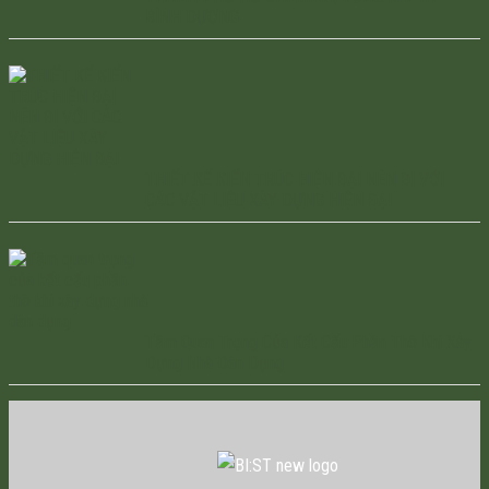
BÌNH DƯƠNG
THIẾT KẾ KIẾN TRÚC HIỆN ĐẠI NÊN ĐI VỚI
CÁC VẬT LIỆU XÂY DỰNG HIỆN ĐẠI
Tầm Quan Trọng Của Kết Cấu Phần Thô Khi Xây
Dựng Nhà Dân Dụng