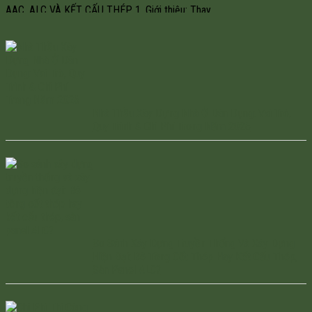
AAC, ALC VÀ KẾT CẤU THÉP 1. Giới thiệu: Thay
đổi tư duy đầu tư trong xây dựng Trong một
ngành xây dựng ngày càng đối mặt với áp lực về
tiến độ, chất lượng và chi phí, […]
Nhà Thầu Xây Dựng Nhà Ở Dân Dụng: Vai Trò,
Quy Trình & Chi Phí Trong Năm 2026
So Sánh Xây Dựng Truyền Thống Và Xây Dựng
Hiện Đại: Bê Tông Cốt Thép Hay Kết Cấu Thép,
Sàn Panel ALC?