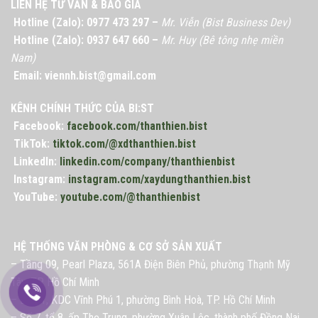
LIÊN HỆ TƯ VẤN & BÁO GIÁ
Hotline (Zalo): 0977 473 297 –
Mr. Viễn (Bist Business Dev)
Hotline (Zalo): 0937 647 660 –
Mr. Huy (Bê tông nhẹ miền
Nam)
Email: viennh.bist@gmail.com
KÊNH CHÍNH THỨC CỦA BI:ST
Facebook:
facebook.com/thanthien.bist
TikTok:
tiktok.com/@xdthanthien.bist
LinkedIn:
linkedin.com/company/thanthienbist
Instagram:
instagram.com/xaydungthanthien.bist
YouTube:
youtube.com/@thanthienbist
HỆ THỐNG VĂN PHÒNG & CƠ SỞ SẢN XUẤT
– Tầng 09, Pearl Plaza, 561A Điện Biên Phủ, phường Thạnh Mỹ
Tây, TP. Hồ Chí Minh
– Lô G1, KDC Vĩnh Phú 1, phường Bình Hoà, TP. Hồ Chí Minh
– Số 7, tổ 8, ấp Thọ Trung, phường Xuân Lộc, thành phố Đồng Nai