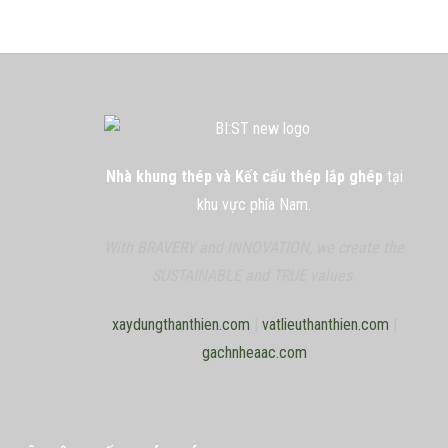
Nhà khung thép và Kết cấu thép lắp ghép
tại
khu vực phía Nam.
With BRAVERY and INNOVATION, we create the
SUSTAINABLE and TRUE values.
xaydungthanthien.com
|
vatlieuthanthien.com
|
gachnheaac.com