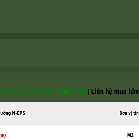
N-EPS và vật tư phụ mới nhất
| Liên hệ mua hàn
tường N-EPS
Đơn vị tí
mm)
M2