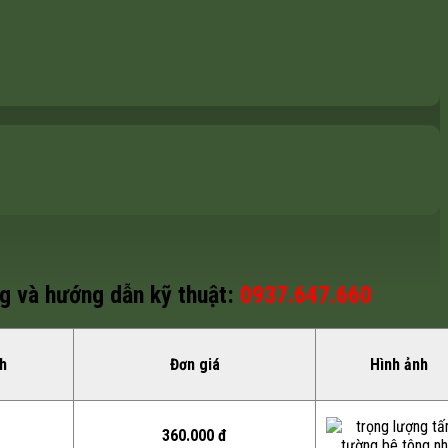
g và hướng dẫn kỹ thuật:
0937.647.660
nh
Đơn giá
Hình ảnh
360.000 đ