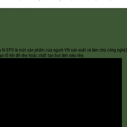
MỚI NHẤT 2022
và N-EPS là một sản phẩm của người VN sản xuất và làm chủ công nghệ)
ạo lỗ khí để nhẹ hoặc chất tạo bọt làm siêu nhẹ.