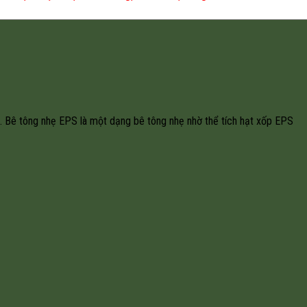
. Bê tông nhẹ EPS là một dạng bê tông nhẹ nhờ thể tích hạt xốp EPS