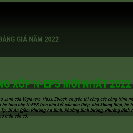
 BẢNG GIÁ NĂM 2022
NG XỐP N-EPS MỚI NHẤT 202
u xanh của Viglavera, Hass, Eblock, chuyên thi công các công trình 
bê tông nhẹ N-EPS trên nền kết cấu nhà thép, nhà khung thép, bê t
,
Tp. Dĩ An (gồm Phường An Bình, Phường Bình Dường, Phường Bình 
eo mẫu sẳn có.