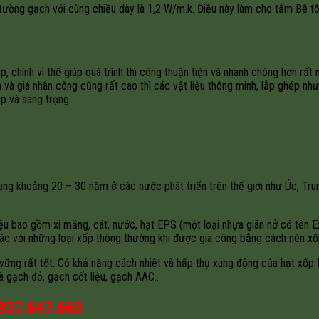
tường gạch với cùng chiều dày là 1,2 W/m.k. Điều này làm cho tấm Bê t
chính vì thế giúp quá trình thi công thuận tiện và nhanh chóng hơn rất 
m và giá nhân công cũng rất cao thì các vật liệu thông minh, lắp ghép 
p và sang trọng.
 khoảng 20 – 30 năm ở các nước phát triển trên thế giới như Úc, Trung
iệu bao gồm xi măng, cát, nước, hạt EPS (một loại nhựa giãn nở có tên
hác với những loại xốp thông thường khi được gia công bằng cách nén xốp
 vững rất tốt. Có khả năng cách nhiệt và hấp thụ xung động của hạt xốp
à gạch đỏ, gạch cốt liệu, gạch AAC..
937.647.660