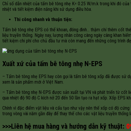
Chỉ số dẫn nhiệt của tấm bê tông nhẹ K= 0.25 W/m.k trong khi đó của 
nhiệt và tiết kiệm điện năng khi sử dụng điều hòa.
Thi công nhanh và thuận tiện:
Tấm bê tông nhẹ EPS có thể khoan, đóng đinh… thậm chí thêm cốt thép, 
liệu truyền thống. Ngày nay, lượng nhân công càng ngày càng khan hiế
tiết kiệm chi phí cho chủ đầu tư mà còn mang đến những công trình đẹ
Xuất xứ của tấm bê tông nhẹ N-EPS
– Tấm bê tông nhẹ EPS hay còn gọi là tấm bê tông xốp đã được sử dụng
xem là sản phẩm mới ở Việt Nam.
– Tấm bê tông nhẹ N-EPS được sản xuất tại VN và phát triển từ cốt l
qua nhiệt độ 90 độ C kích nở 20 đến 50 lần tạo ra hạt xốp. Xốp EPS k
Chính vì đặc điểm vật liệu và cấu tạo như vậy nên thế xốp có độ cứng
trong vòng vài năm gần đây để thay thế cho các vật liệu truyền thống l
>>>Liên hệ mua hàng và hướng dẫn kỹ thuật:
0