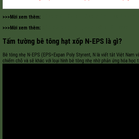
>>>Mời xem thêm:
BẢNG GIÁ TẤM BÊ TÔNG KHÍ CHUNG ÁP ALC 
>>>Mời xem thêm:
BÁO GIÁ GẠCH NHẸ AAC MỚI NHẤT 2022
Tấm tường bê tông hạt xốp N-EPS là gì?
Bê tông nhẹ N-EPS (EPS=Expan Poly Styrent, N là viết tắt Việt Nam 
chiếm chỗ và sẽ khác với loại hình bê tông nhẹ nhờ phản ứng hóa học t