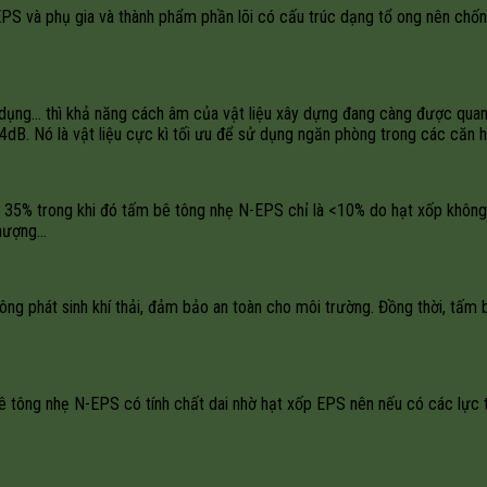
S và phụ gia và thành phẩm phần lõi có cấu trúc dạng tổ ong nên chống 
n dụng… thì khả năng cách âm của vật liệu xây dựng đang càng được qua
. Nó là vật liệu cực kì tối ưu để sử dụng ngăn phòng trong các căn hộ
 35% trong khi đó tấm bê tông nhẹ N-EPS chỉ là <10% do hạt xốp khôn
thượng…
hông phát sinh khí thải, đảm bảo an toàn cho môi trường. Đồng thời, t
 bê tông nhẹ N-EPS có tính chất dai nhờ hạt xốp EPS nên nếu có các lực