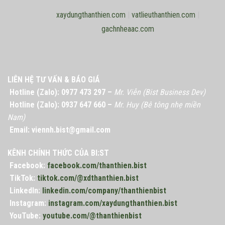
xaydungthanthien.com
|
vatlieuthanthien.com
|
gachnheaac.com
LIÊN HỆ TƯ VẤN & BÁO GIÁ
Hotline (Zalo): 0977 473 297 –
Mr. Viễn (Bist Business Dev)
Hotline (Zalo): 0937 647 660 –
Mr. Huy (Bê tông nhẹ miền
Nam)
Email: viennh.bist@gmail.com
KÊNH CHÍNH THỨC CỦA BI:ST
Facebook:
facebook.com/thanthien.bist
TikTok:
tiktok.com/@xdthanthien.bist
LinkedIn:
linkedin.com/company/thanthienbist
Instagram:
instagram.com/xaydungthanthien.bist
YouTube:
youtube.com/@thanthienbist