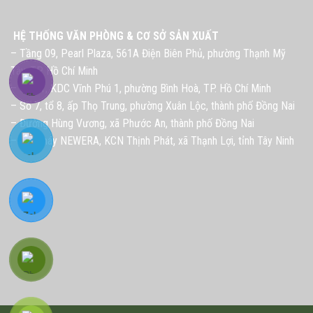
HỆ THỐNG VĂN PHÒNG & CƠ SỞ SẢN XUẤT
– Tầng 09, Pearl Plaza, 561A Điện Biên Phủ, phường Thạnh Mỹ
Tây, TP. Hồ Chí Minh
– Lô G1, KDC Vĩnh Phú 1, phường Bình Hoà, TP. Hồ Chí Minh
– Số 7, tổ 8, ấp Thọ Trung, phường Xuân Lộc, thành phố Đồng Nai
– Đường Hùng Vương, xã Phước An, thành phố Đồng Nai
– Nhà máy NEWERA, KCN Thịnh Phát, xã Thạnh Lợi, tỉnh Tây Ninh