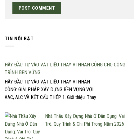
TIN NỔI BẬT
HÃY ĐẦU TƯ VÀO VẬT LIỆU THAY VÌ NHÂN CÔNG CHO CÔNG
TRÌNH BỀN VỮNG
HÃY ĐẦU TƯ VÀO VẬT LIỆU THAY VÌ NHÂN
CÔNG: GIẢI PHÁP XÂY DỰNG BỀN VỮNG VỚI
AAC, ALC VÀ KẾT CẤU THÉP 1. Giới thiệu: Thay
đổi tư duy đầu tư trong xây dựng Trong một
ngành xây dựng ngày càng đối mặt với áp lực về
Nhà Thầu Xây Dựng Nhà Ở Dân Dụng: Vai
tiến độ, chất lượng và chi phí, […]
Trò, Quy Trình & Chi Phí Trong Năm 2026