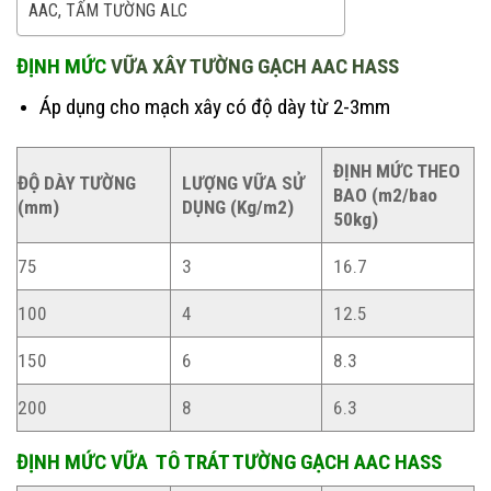
AAC, TẤM TƯỜNG ALC
ĐỊNH MỨC
VỮA XÂY TƯỜNG GẠCH AAC HASS
Áp dụng cho mạch xây có độ dày từ 2-3mm
ĐỊNH MỨC THEO
ĐỘ DÀY TƯỜNG
LƯỢNG VỮA SỬ
BAO (m2/bao
(mm)
DỤNG (Kg/m2)
50kg)
75
3
16.7
100
4
12.5
150
6
8.3
200
8
6.3
ĐỊNH MỨC VỮA TÔ TRÁT TƯỜNG GẠCH AAC HASS