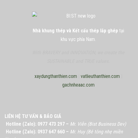
Nhà khung thép và Kết cấu thép lắp ghép
tại
khu vực phía Nam.
With BRAVERY and INNOVATION, we create the
SUSTAINABLE and TRUE values.
xaydungthanthien.com
|
vatlieuthanthien.com
|
gachnheaac.com
LIÊN HỆ TƯ VẤN & BÁO GIÁ
Hotline (Zalo): 0977 473 297 –
Mr. Viễn (Bist Business Dev)
Hotline (Zalo): 0937 647 660 –
Mr. Huy (Bê tông nhẹ miền