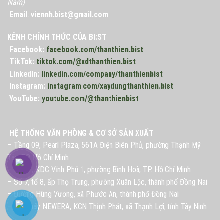
Nam)
Email: viennh.bist@gmail.com
KÊNH CHÍNH THỨC CỦA BI:ST
Facebook:
facebook.com/thanthien.bist
TikTok:
tiktok.com/@xdthanthien.bist
LinkedIn:
linkedin.com/company/thanthienbist
Instagram:
instagram.com/xaydungthanthien.bist
YouTube:
youtube.com/@thanthienbist
HỆ THỐNG VĂN PHÒNG & CƠ SỞ SẢN XUẤT
– Tầng 09, Pearl Plaza, 561A Điện Biên Phủ, phường Thạnh Mỹ
Tây, TP. Hồ Chí Minh
– Lô G1, KDC Vĩnh Phú 1, phường Bình Hoà, TP. Hồ Chí Minh
– Số 7, tổ 8, ấp Thọ Trung, phường Xuân Lộc, thành phố Đồng Nai
– Đường Hùng Vương, xã Phước An, thành phố Đồng Nai
– Nhà máy NEWERA, KCN Thịnh Phát, xã Thạnh Lợi, tỉnh Tây Ninh