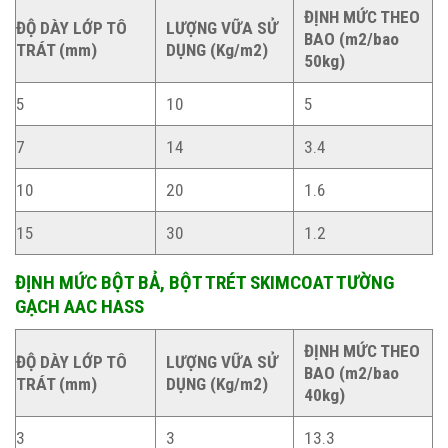
ĐỊNH MỨC THEO
ĐỘ DÀY LỚP TÔ
LƯỢNG VỮA SỬ
BAO (m2/bao
TRÁT (mm)
DỤNG (Kg/m2)
50kg)
5
10
5
7
14
3.4
10
20
1.6
15
30
1.2
ĐỊNH MỨC BỘT BẢ, BỘT TRÉT SKIMCOAT TƯỜNG
GẠCH AAC HASS
ĐỊNH MỨC THEO
ĐỘ DÀY LỚP TÔ
LƯỢNG VỮA SỬ
BAO (m2/bao
TRÁT (mm)
DỤNG (Kg/m2)
40kg)
3
3
13.3