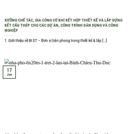
XƯỞNG CHẾ TÁC, GIA CÔNG CƠ KHÍ KẾT HỢP THIẾT KẾ VÀ LẮP DỰNG
KẾT CẤU THÉP CHO CÁC DỰ ÁN, CÔNG TRÌNH DÂN DỤNG VÀ CÔNG
NGHIỆP
1. Giới thiệu về BI:ST – Đơn vị tiên phong trong thiết kế & lắp [...]
17
Jun