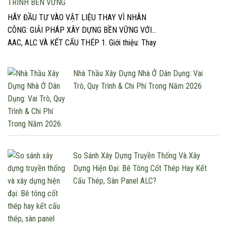
TRÌNH BỀN VỮNG
HÃY ĐẦU TƯ VÀO VẬT LIỆU THAY VÌ NHÂN
CÔNG: GIẢI PHÁP XÂY DỰNG BỀN VỮNG VỚI
AAC, ALC VÀ KẾT CẤU THÉP 1. Giới thiệu: Thay
đổi tư duy đầu tư trong xây dựng Trong một
ngành xây dựng ngày càng đối mặt với áp lực về
Nhà Thầu Xây Dựng Nhà Ở Dân Dụng: Vai
tiến độ, chất lượng và chi phí, […]
Trò, Quy Trình & Chi Phí Trong Năm 2026
So Sánh Xây Dựng Truyền Thống Và Xây
Dựng Hiện Đại: Bê Tông Cốt Thép Hay Kết
Cấu Thép, Sàn Panel ALC?