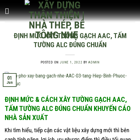
Skip
to
content
ĐỊNH MỨC XÂY TƯỜNG GẠCH AAC, TẤM
TƯỜNG ALC ĐÚNG CHUẨN
POSTED ON
JUNE 1, 2022
BY
ADMIN
01
Jun
ĐỊNH MỨC & CÁCH XÂY TƯỜNG GẠCH AAC,
TẤM TƯỜNG ALC ĐÚNG CHUẨN KHUYẾN CÁO
NHÀ SẢN XUẤT
Khi tìm hiểu, tiếp cận các vật liệu xây dựng mới thì bên
cạnh tính năng, lợi ích, ưu nhược điểm thì điều tối quan