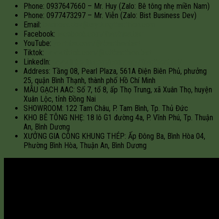
Phone: 0937647660 – Mr. Huy (Zalo: Bê tông nhẹ miền Nam)
Phone: 0977473297 – Mr. Viễn (Zalo: Bist Business Dev)
Email:
business.dev@xaydungthanthien.com
Facebook:
facebook.com/thanthien.bist
YouTube:
youtube.com/@thanthienbist
Tiktok:
www.tiktok.com/@xdthanthien.bist
LinkedIn:
www.linkedin.com/company/thanthienbist/
Address: Tầng 08, Pearl Plaza, 561A Điện Biên Phủ, phưởng
25, quận Bình Thạnh, thành phố Hồ Chí Minh
MẪU GẠCH AAC: Số 7, tổ 8, ấp Thọ Trung, xã Xuân Thọ, huyện
Xuân Lộc, tỉnh Đồng Nai
SHOWROOM: 122 Tam Châu, P. Tam Bình, Tp. Thủ Đức
KHO BÊ TÔNG NHẸ: 18 lô G1 đường 4a, P. Vĩnh Phú, Tp. Thuận
An, Bình Dương
XƯỞNG GIA CÔNG KHUNG THÉP: Ấp Đông Ba, Bình Hòa 04,
Phường Bình Hòa, Thuận An, Bình Dương