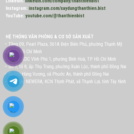
LinkedIn:
linkedin.com/company/thanthienbist
Instagram:
instagram.com/xaydungthanthien.bist
YouTube:
youtube.com/@thanthienbist
HỆ THỐNG VĂN PHÒNG & CƠ SỞ SẢN XUẤT
– Tầng 09, Pearl Plaza, 561A Điện Biên Phủ, phường Thạnh Mỹ
Tây, TP. Hồ Chí Minh
– Lô G1, KDC Vĩnh Phú 1, phường Bình Hoà, TP. Hồ Chí Minh
– Số 7, tổ 8, ấp Thọ Trung, phường Xuân Lộc, thành phố Đồng Nai
– Đường Hùng Vương, xã Phước An, thành phố Đồng Nai
– Nhà máy NEWERA, KCN Thịnh Phát, xã Thạnh Lợi, tỉnh Tây Ninh