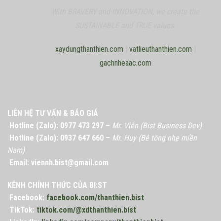
With BRAVERY and INNOVATION, we create the
SUSTAINABLE and TRUE values.
xaydungthanthien.com
|
vatlieuthanthien.com
|
gachnheaac.com
LIÊN HỆ TƯ VẤN & BÁO GIÁ
Hotline (Zalo): 0977 473 297 –
Mr. Viễn (Bist Business Dev)
Hotline (Zalo): 0937 647 660 –
Mr. Huy (Bê tông nhẹ miền
Nam)
Email: viennh.bist@gmail.com
KÊNH CHÍNH THỨC CỦA BI:ST
Facebook:
facebook.com/thanthien.bist
TikTok:
tiktok.com/@xdthanthien.bist