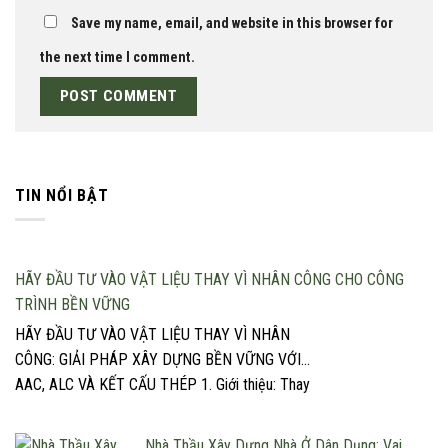
Save my name, email, and website in this browser for
the next time I comment.
TIN NỔI BẬT
HÃY ĐẦU TƯ VÀO VẬT LIỆU THAY VÌ NHÂN CÔNG CHO CÔNG
TRÌNH BỀN VỮNG
HÃY ĐẦU TƯ VÀO VẬT LIỆU THAY VÌ NHÂN
CÔNG: GIẢI PHÁP XÂY DỰNG BỀN VỮNG VỚI
AAC, ALC VÀ KẾT CẤU THÉP 1. Giới thiệu: Thay
đổi tư duy đầu tư trong xây dựng Trong một
ngành xây dựng ngày càng đối mặt với áp lực về
Nhà Thầu Xây Dựng Nhà Ở Dân Dụng: Vai