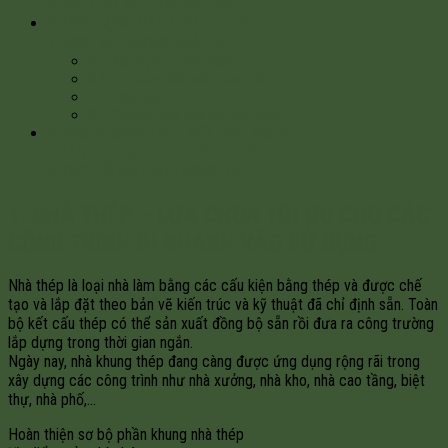
XANH CHO NHÀ KHUNG THÉP
3. ỨNG DỤNG VẬT LIỆU AAC VÀ ALC
TRONG XÂY DỰNG NHÀ THÉP
3.1. Xây dựng tường ngăn
3.2. Thi công nền, sàn công trình
3.3. Lợp mái
3.4. Chống cháy cho kết cấu thép
4. NHÀ KHUNG THÉP KẾT HỢP VÁCH
NGĂN AAC, SÀN ALC: GIẢI PHÁP XÂY
DỰNG TỐI ƯU CHO TƯƠNG LAI
1. NHÀ THÉP – LỰA CHỌN TỐI ƯU CHO CÁC
CÔNG TRÌNH ĐI NHANH VÀO SỬ DỤNG
Nhà thép là loại nhà làm bằng các cấu kiện bằng thép và được chế
tạo và lắp đặt theo bản vẽ kiến trúc và kỹ thuật đã chỉ định sẵn. Toàn
bộ kết cấu thép có thể sản xuất đồng bộ sẵn rồi đưa ra công trường
lắp dựng trong thời gian ngắn.
Ngày nay, nhà khung thép đang càng được ứng dụng rộng rãi trong
xây dựng các công trình như nhà xưởng, nhà kho, nhà cao tầng, biệt
thự, nhà phố,…
Hoàn thiện sơ bộ phần khung nhà thép