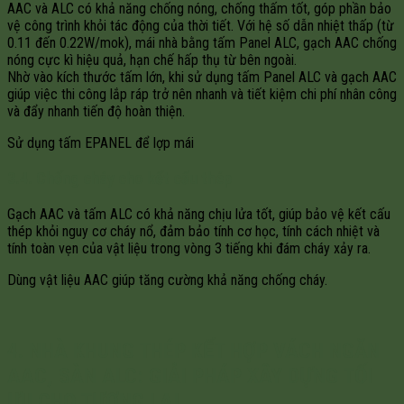
AAC và ALC có khả năng chống nóng, chống thấm tốt, góp phần bảo
vệ công trình khỏi tác động của thời tiết. Với hệ số dẫn nhiệt thấp (từ
0.11 đến 0.22W/mok), mái nhà bằng tấm Panel ALC, gạch AAC chống
nóng cực kì hiệu quả, hạn chế hấp thụ từ bên ngoài.
Nhờ vào kích thước tấm lớn, khi sử dụng tấm Panel ALC và gạch AAC
giúp việc thi công lắp ráp trở nên nhanh và tiết kiệm chi phí nhân công
và đẩy nhanh tiến độ hoàn thiện.
Sử dụng tấm EPANEL để lợp mái
3.4. Chống cháy cho kết cấu thép
Gạch AAC và tấm ALC có khả năng chịu lửa tốt, giúp bảo vệ kết cấu
thép khỏi nguy cơ cháy nổ, đảm bảo tính cơ học, tính cách nhiệt và
tính toàn vẹn của vật liệu trong vòng 3 tiếng khi đám cháy xảy ra.
Dùng vật liệu AAC giúp tăng cường khả năng chống cháy.
4. NHÀ KHUNG THÉP KẾT HỢP VÁCH NGĂN
AAC, SÀN ALC: GIẢI PHÁP XÂY DỰNG TỐI
ƯU CHO TƯƠNG LAI