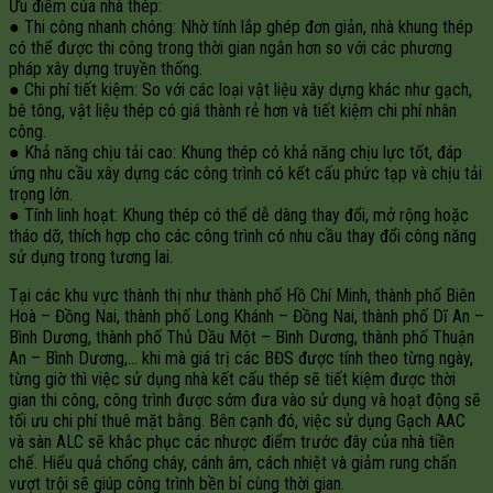
Ưu điểm của nhà thép:
● Thi công nhanh chóng: Nhờ tính lắp ghép đơn giản, nhà khung thép
có thể được thi công trong thời gian ngắn hơn so với các phương
pháp xây dựng truyền thống.
● Chi phí tiết kiệm: So với các loại vật liệu xây dựng khác như gạch,
bê tông, vật liệu thép có giá thành rẻ hơn và tiết kiệm chi phí nhân
công.
● Khả năng chịu tải cao: Khung thép có khả năng chịu lực tốt, đáp
ứng nhu cầu xây dựng các công trình có kết cấu phức tạp và chịu tải
trọng lớn.
● Tính linh hoạt: Khung thép có thể dễ dàng thay đổi, mở rộng hoặc
tháo dỡ, thích hợp cho các công trình có nhu cầu thay đổi công năng
sử dụng trong tương lai.
Tại các khu vực thành thị như thành phố Hồ Chí Minh, thành phố Biên
Hoà – Đồng Nai, thành phố Long Khánh – Đồng Nai, thành phố Dĩ An –
Bình Dương, thành phố Thủ Dầu Một – Bình Dương, thành phố Thuận
An – Bình Dương,… khi mà giá trị các BĐS được tính theo từng ngày,
từng giờ thì việc sử dụng nhà kết cấu thép sẽ tiết kiệm được thời
gian thi công, công trình được sớm đưa vào sử dụng và hoạt động sẽ
tối ưu chi phí thuê mặt bằng. Bên cạnh đó, việc sử dụng Gạch AAC
và sàn ALC sẽ khắc phục các nhược điểm trước đây của nhà tiền
chế. Hiểu quả chống cháy, cánh âm, cách nhiệt và giảm rung chấn
vượt trội sẽ giúp công trình bền bỉ cùng thời gian.