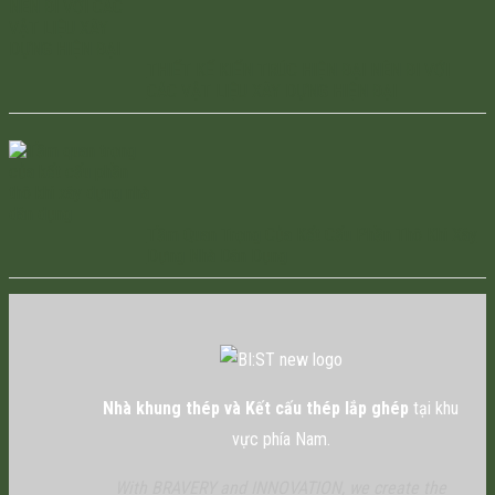
THIẾT KẾ KIẾN TRÚC HIỆN ĐẠI NÊN ĐI VỚI
CÁC VẬT LIỆU XÂY DỰNG HIỆN ĐẠI
Tầm Quan Trọng Của Kết Cấu Phần Thô Khi Xây
Dựng Nhà Dân Dụng
Nhà khung thép và Kết cấu thép lắp ghép
tại khu
vực phía Nam.
With BRAVERY and INNOVATION, we create the