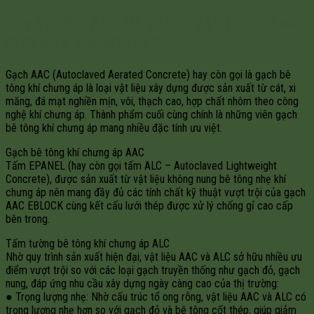
2. VẬT LIỆU AAC VÀ ALC – VẬT LIỆU XANH
CHO NHÀ KHUNG THÉP
Gạch AAC (Autoclaved Aerated Concrete) hay còn gọi là gạch bê
tông khí chưng áp là loại vật liệu xây dựng được sản xuất từ cát, xi
măng, đá mạt nghiền mịn, vôi, thạch cao, hợp chất nhôm theo công
nghệ khí chưng áp. Thành phẩm cuối cùng chính là những viên gạch
bê tông khí chưng áp mang nhiều đặc tính ưu việt.
Gạch bê tông khí chưng áp AAC
Tấm EPANEL (hay còn gọi tấm ALC – Autoclaved Lightweight
Concrete), được sản xuất từ vật liệu không nung bê tông nhẹ khí
chưng áp nên mang đầy đủ các tính chất kỹ thuật vượt trội của gạch
AAC EBLOCK cùng kết cấu lưới thép được xử lý chống gỉ cao cấp
bên trong.
Tấm tường bê tông khí chưng áp ALC
Nhờ quy trình sản xuất hiện đại, vật liệu AAC và ALC sở hữu nhiều ưu
điểm vượt trội so với các loại gạch truyền thống như gạch đỏ, gạch
nung, đáp ứng nhu cầu xây dựng ngày càng cao của thị trường:
● Trọng lượng nhẹ: Nhờ cấu trúc tổ ong rỗng, vật liệu AAC và ALC có
trọng lượng nhẹ hơn so với gạch đỏ và bê tông cốt thép, giúp giảm