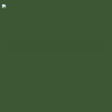
Cẩn trọng khi lựa chọn xây dựng nhà trọn gói, đặc biệt là với các giải pháp
hiện đại
1. Giới thiệu: Xu hướng lựa chọn xây nhà trọn gói Khi cuộc sống hiện
[...]
17
Jun