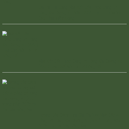
Chi Phí Thi Công Nhà Kết Cấu Thép Cùng Bê
Tông Khí Chưng Áp Năm 2025 Tại TP.HCM Và
Các Tỉnh Miền Đông
Nhà Kết Cấu Thép Cùng Bê Tông Khí Chưng Áp
(AAC) Hạn Chế Nỗi Lo Từ Động Đất
Hướng Dẫn Cách Tính Chi Phí Xây Nhà Cấp 4
Bằng Bê Tông Khí Chưng Áp (AAC) Trong Năm
2025 Tại Địa Bàn Đồng Nai