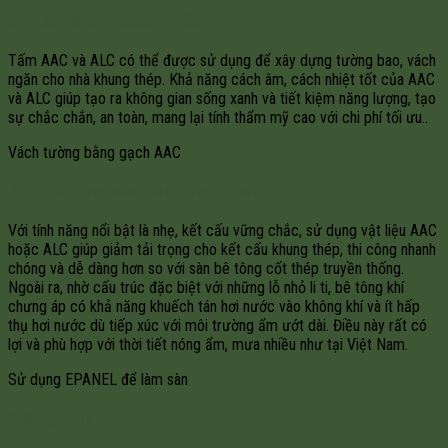
3.1. Xây dựng tường ngăn
Tấm AAC và ALC có thể được sử dụng để xây dựng tường bao, vách
ngăn cho nhà khung thép. Khả năng cách âm, cách nhiệt tốt của AAC
và ALC giúp tạo ra không gian sống xanh và tiết kiệm năng lượng, tạo
sự chắc chắn, an toàn, mang lại tính thẩm mỹ cao với chi phí tối ưu..
Vách tường bằng gạch AAC
3.2. Thi công nền, sàn công trình
Với tính năng nổi bật là nhẹ, kết cấu vững chắc, sử dụng vật liệu AAC
hoặc ALC giúp giảm tải trọng cho kết cấu khung thép, thi công nhanh
chóng và dễ dàng hơn so với sàn bê tông cốt thép truyền thống.
Ngoài ra, nhờ cấu trúc đặc biệt với những lỗ nhỏ li ti, bê tông khí
chưng áp có khả năng khuếch tán hơi nước vào không khí và ít hấp
thụ hơi nước dù tiếp xúc với môi trường ẩm ướt dài. Điều này rất có
lợi và phù hợp với thời tiết nóng ẩm, mưa nhiều như tại Việt Nam.
Sử dụng EPANEL để làm sàn
3.3. Lợp mái