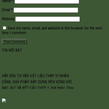
Name
*
Email
*
Website
Save my name, email, and website in this browser for the next
time I comment.
TIN NỔI BẬT
HÃY ĐẦU TƯ VÀO VẬT LIỆU THAY VÌ NHÂN CÔNG CHO CÔNG
TRÌNH BỀN VỮNG
HÃY ĐẦU TƯ VÀO VẬT LIỆU THAY VÌ NHÂN
CÔNG: GIẢI PHÁP XÂY DỰNG BỀN VỮNG VỚI
AAC, ALC VÀ KẾT CẤU THÉP 1. Giới thiệu: Thay
đổi tư duy đầu tư trong xây dựng Trong một
ngành xây dựng ngày càng đối mặt với áp lực về
tiến độ, chất lượng và chi phí, […]