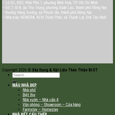
– Lô G1, KDC Vĩnh Phú 1, phường Bình Hoà, TP. Hồ Chí Minh
– Số 7, tổ 8, ấp Thọ Trung, phường Xuân Lộc, thành phố Đồng Nai
– Đường Hùng Vương, xã Phước An, thành phố Đồng Nai
– Nhà máy NEWERA, KCN Thịnh Phát, xã Thạnh Lợi, tỉnh Tây Ninh
Copyright 2026 ©
Xây Dựng & Vật Liệu Thân Thiện BI:ST
MẪU NHÀ ĐẸP
Nhà phố
Biệt thự
Nhà vườn – Nhà cấp 4
Văn phòng – Showroom – Cửa hàng
Farmstay – Homestay
NHÀ KẾT CẤU THÉP