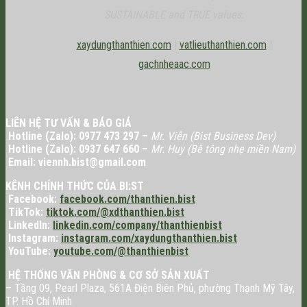
SUSTAINABLE and TRUE values.
xaydungthanthien.com
|
vatlieuthanthien.com
|
gachnheaac.com
LIÊN HỆ TƯ VẤN & BÁO GIÁ
Hotline (Zalo): 0977 473 297 –
Mr. Viễn (Bist Business Dev)
Hotline (Zalo): 0937 647 660 –
Mr. Huy (Bê tông nhẹ miền Nam)
Email: viennh.bist@gmail.com
KÊNH CHÍNH THỨC CỦA BI:ST
Facebook:
facebook.com/thanthien.bist
TikTok:
tiktok.com/@xdthanthien.bist
LinkedIn:
linkedin.com/company/thanthienbist
Instagram:
instagram.com/xaydungthanthien.bist
YouTube:
youtube.com/@thanthienbist
HỆ THỐNG VĂN PHÒNG & CƠ SỞ SẢN XUẤT
– Tầng 09, Pearl Plaza, 561A Điện Biên Phủ, phường Thạnh Mỹ Tây,
TP. Hồ Chí Minh