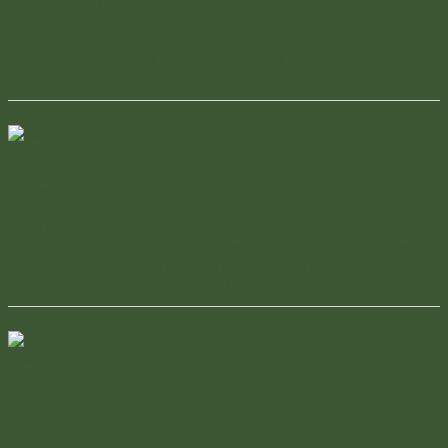
Nhà Thầu Xây Dựng Nhà Ở Dân Dụng: Vai Trò,
Quy Trình & Chi Phí Trong Năm 2026
So Sánh Xây Dựng Truyền Thống Và Xây Dựng
Hiện Đại: Bê Tông Cốt Thép Hay Kết Cấu Thép,
Sàn Panel ALC?