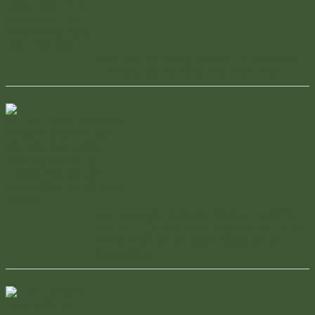
Công Trình Nhà Xưởng 4000 M² Tại Campuchia
– Thi Công Bởi Xây Dựng Thân Thiện BI:ST
VATLIEUTHANTHIEN.COM WEBSITE CHUYÊN
BÁN VẬT LIỆU XÂY DỰNG HIỆN ĐẠI UY TÍN TẠI
THÀNH PHỐ HỒ CHÍ MINH, ĐỒNG NAI VÀ
BÌNH DƯƠNG