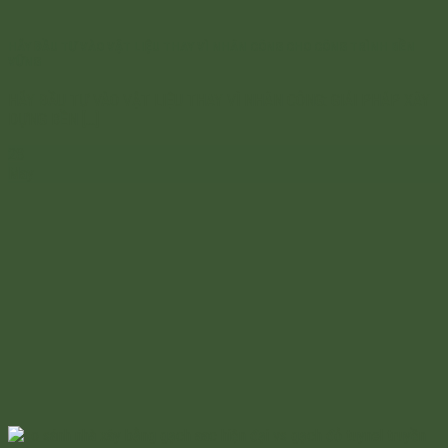
HÃY ĐẦU TƯ VÀO VẬT LIỆU THAY VÌ NHÂN CÔNG CHO CÔNG TRÌNH BỀN
VỮNG
HÃY ĐẦU TƯ VÀO VẬT LIỆU THAY VÌ NHÂN CÔNG: GIẢI PHÁP XÂY
DỰNG BỀN [...]
28
May