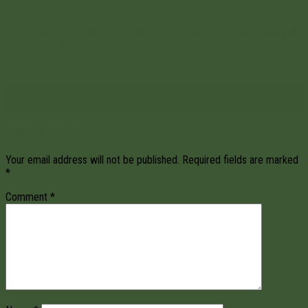
So sánh xây dựng truyền thống và xây dựng hiện đại: Bê tông cốt thép hay kết
cấu thép, sàn panel ALC?
1. Giới thiệu chung Trong thời đại đô thị hóa nhanh và nhu cầu nhà [...]
23
Apr
Leave a Reply
Your email address will not be published.
Required fields are marked
*
Comment
*