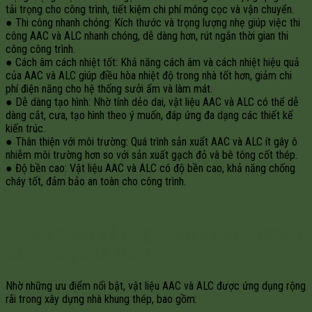
tải trọng cho công trình, tiết kiệm chi phí móng cọc và vận chuyển.
● Thi công nhanh chóng: Kích thước và trọng lượng nhẹ giúp việc thi
công AAC và ALC nhanh chóng, dễ dàng hơn, rút ngắn thời gian thi
công công trình.
● Cách âm cách nhiệt tốt: Khả năng cách âm và cách nhiệt hiệu quả
của AAC và ALC giúp điều hòa nhiệt độ trong nhà tốt hơn, giảm chi
phí điện năng cho hệ thống sưởi ấm và làm mát.
● Dễ dàng tạo hình: Nhờ tính dẻo dai, vật liệu AAC và ALC có thể dễ
dàng cắt, cưa, tạo hình theo ý muốn, đáp ứng đa dạng các thiết kế
kiến trúc.
● Thân thiện với môi trường: Quá trình sản xuất AAC và ALC ít gây ô
nhiễm môi trường hơn so với sản xuất gạch đỏ và bê tông cốt thép.
● Độ bền cao: Vật liệu AAC và ALC có độ bền cao, khả năng chống
cháy tốt, đảm bảo an toàn cho công trình.
3. ỨNG DỤNG VẬT LIỆU AAC VÀ ALC TRONG
XÂY DỰNG NHÀ THÉP
Nhờ những ưu điểm nổi bật, vật liệu AAC và ALC được ứng dụng rộng
rãi trong xây dựng nhà khung thép, bao gồm: