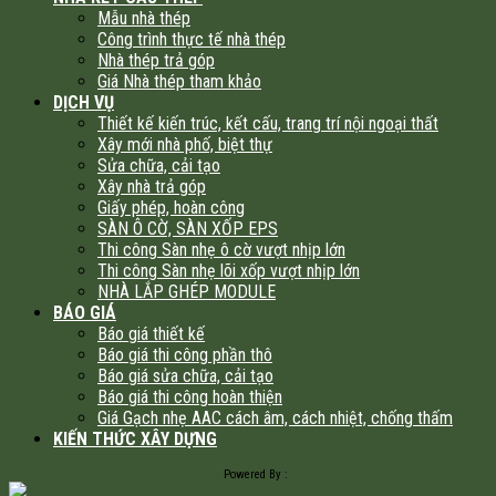
Mẫu nhà thép
Công trình thực tế nhà thép
Nhà thép trả góp
Giá Nhà thép tham khảo
DỊCH VỤ
Thiết kế kiến trúc, kết cấu, trang trí nội ngoại thất
Xây mới nhà phố, biệt thự
Sửa chữa, cải tạo
Xây nhà trả góp
Giấy phép, hoàn công
SÀN Ô CỜ, SÀN XỐP EPS
Thi công Sàn nhẹ ô cờ vượt nhịp lớn
Thi công Sàn nhẹ lõi xốp vượt nhịp lớn
NHÀ LẮP GHÉP MODULE
BÁO GIÁ
Báo giá thiết kế
Báo giá thi công phần thô
Báo giá sửa chữa, cải tạo
Báo giá thi công hoàn thiện
Giá Gạch nhẹ AAC cách âm, cách nhiệt, chống thấm
KIẾN THỨC XÂY DỰNG
PHP Code Snippets
Powered By :
XYZScripts.com