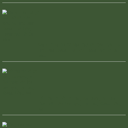
Sàn ALC Âm Xà Gồ Nhà Phố Kết Cấu Thép Tại
Hiệp Bình Chánh, Thủ Đức, Thành Phồ Hồ Chí
Minh
Tất Tần Tật Về Bê Tông Khí Chưng Áp: Giải
Pháp Vật Liệu Xây Dựng Tại Long Khánh, Đồng
Nai