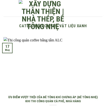
Skip
to
content
CATEGORY ARCHIVES:
VẬT LIỆU XANH
17
May
ƯU ĐIỂM VƯỢT TRỘI CỦA BÊ TÔNG KHÍ CHƯNG ÁP (BÊ TÔNG NHẸ)
KHI THI CÔNG QUÁN CÀ PHÊ, NHÀ HÀNG