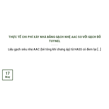
THỰC TẾ CHI PHÍ XÂY NHÀ BẰNG GẠCH NHẸ AAC SO VỚI GẠCH ĐỎ
TUYNEL
Liệu gạch siêu nhẹ AAC (bê tông khí chưng áp) từ HASS có đem lại [...]
17
May