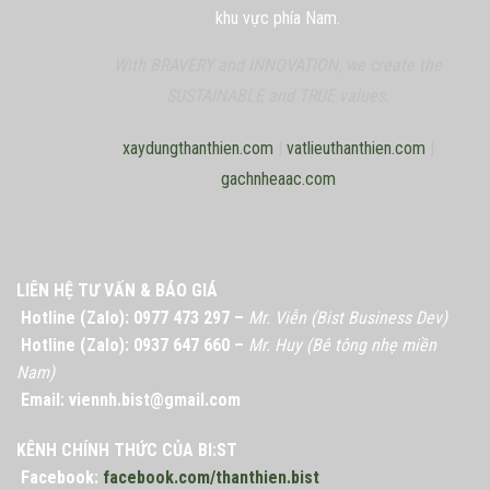
khu vực phía Nam.
With BRAVERY and INNOVATION, we create the
SUSTAINABLE and TRUE values.
xaydungthanthien.com
|
vatlieuthanthien.com
|
gachnheaac.com
LIÊN HỆ TƯ VẤN & BÁO GIÁ
Hotline (Zalo): 0977 473 297 –
Mr. Viễn (Bist Business Dev)
Hotline (Zalo): 0937 647 660 –
Mr. Huy (Bê tông nhẹ miền
Nam)
Email: viennh.bist@gmail.com
KÊNH CHÍNH THỨC CỦA BI:ST
Facebook:
facebook.com/thanthien.bist