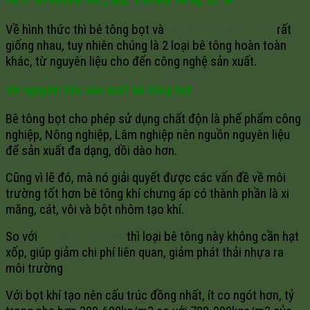
Về hình thức thì bê tông bọt và
bê tông khí chưng áp
rất
giống nhau, tuy nhiên chúng là 2 loại bê tông hoàn toàn
khác, từ nguyên liệu cho đến công nghệ sản xuất.
Về nguyên liệu sản xuất bê tông bọt
Bê tông bọt cho phép sử dụng chất độn là phế phẩm công
nghiệp, Nông nghiệp, Lâm nghiệp nên nguồn nguyên liệu
để sản xuất đa dạng, dồi dào hơn.
Cũng vì lẽ đó, mà nó giải quyết được các vấn đề về môi
trường tốt hơn bê tông khí chưng áp có thành phần là xi
măng, cát, vôi và bột nhôm tạo khí.
So với
bê tông nhẹ EPS
thì loại bê tông này không cần hạt
xốp, giúp giảm chi phí liên quan, giảm phát thải nhựa ra
môi trường
Với bọt khí tạo nên cấu trúc đồng nhất, ít co ngót hơn, tỷ