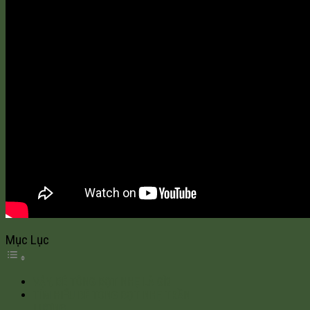
Mục Lục
VẬY, BÊ TÔNG BỌT NHẸ LÀ GÌ?
TÌM HIỂU BÊ TÔNG BỌT NHẸ TRẦN
LƯỢNG