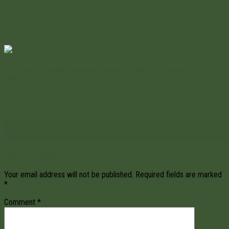
Cẩn trọng khi lựa chọn xây dựng nhà trọn gói, đặc biệt là với các giải pháp
hiện đại
1. Giới thiệu: Xu hướng lựa chọn xây nhà trọn gói Khi cuộc sống hiện
[...]
17
Jun
Leave a Reply
Your email address will not be published.
Required fields are marked
*
Comment
*