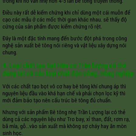
trong khi nó vẫn nhẹ hơn 4-5 lần bê tông truyền thống.
Điều này rất dễ kiểm chứng khi chỉ dùng một cái muỗn để
cạo các mẫu ở các mốc thời gian khác nhau. sẽ thấy độ
cứng của sản phẩm được kiểm chứng rõ rệt.
Đây là một đặc tính mang đến bước đột phá trong công
nghệ sản xuất bê tông nói riêng và vật liệu xây dựng nói
chung.
4. Loại chất tạo bọt Hữu cơ Trần lượng có thể
dùng tất cả các loại chất độn công, nông nghiệp
Với các chất tạo bọt vô cơ hay bê tông khí chung áp thì
nguyên liệu đầu vào khá hạn chế và phải chọn lọc kỹ thì
mới đảm bảo tạo nên cấu trúc bê tông đủ chuẩn.
Nhưng với sản phẩm Bê tông nhẹ Trần Lượng lại có thẻ
dùng cả các nguyên liệu như Tro bay, xỉ than, đất, rơm rạ,
bã mía, gỗ…vào sản xuất mà không sợ cháy hay ăn mòn
sinh học.