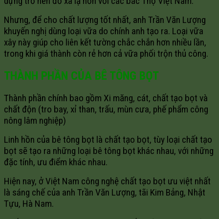
dựng trở nên đỡ xa lạ hơn với các bác Thợ Việt Nam.
Nhưng, để cho chất lượng tốt nhất, anh Trần Văn Lượng
khuyến nghị dùng loại vữa do chính anh tạo ra. Loại vữa
xây này giúp cho liên kết tường chắc chắn hơn nhiều lần,
trong khi giá thành còn rẻ hơn cả vữa phối trộn thủ công.
THÀNH PHẦN CỦA BÊ TÔNG BỌT
Thành phần chính bao gồm Xi măng, cát, chất tạo bọt và
chất độn (tro bay, xỉ than, trấu, mùn cưa, phế phẩm công
nông lâm nghiệp)
Linh hồn của bê tông bọt là chất tạo bọt, tùy loại chất tạo
bọt sẽ tạo ra những loại bê tông bọt khác nhau, với những
đặc tính, ưu điểm khác nhau.
Hiện nay, ở Việt Nam công nghệ chất tạo bọt ưu việt nhất
là sáng chế của anh Trần Văn Lượng, tãi Kim Bảng, Nhật
Tựu, Hà Nam.