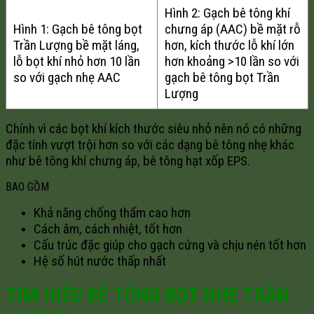
Hình 2: Gạch bê tông khí
Hình 1: Gạch bê tông bọt
chưng áp (AAC) bề mặt rỗ
Trần Lượng bề mặt láng,
hơn, kích thước lỗ khí lớn
lỗ bọt khí nhỏ hơn 10 lần
hơn khoảng >10 lần so với
so với gạch nhẹ AAC
gạch bê tông bọt Trần
Lượng
Chính vì các bọt khí kích thước siêu nhỏ nên nó có những
đặc tính vượt trội hơn so với các dạng bê tông nhẹ khác
như bê
tông khí chưng áp, bê tông hạt xốp EPS.
BAO GỒM
Khả năng chống thấm cao hơn
Cách âm, cách nhiệt, tốt hơn
Cấu trúc đặc giúp cho gạch cứng và chịu nén tốt hơn
Hệ số hút nước thấp nhất
TÌM HIỂU BÊ TÔNG BỌT NHẸ TRẦN