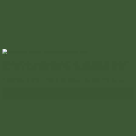
XƯỞNG CHẾ TÁC, GIA CÔNG CƠ KHÍ KẾT HỢP THIẾT KẾ VÀ LẮP DỰNG KẾT
CẤU THÉP CHO CÁC DỰ ÁN, CÔNG TRÌNH DÂN DỤNG VÀ CÔNG NGHIỆP
1. Giới thiệu về BI:ST – Đơn vị tiên phong trong thiết kế & lắp [...]
02
Oct