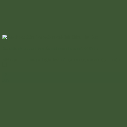
Các chức năng quan trọng của một ngôi nhà và mức độ ưu tiên
Một ngôi nhà không chỉ đơn thuần là nơi trú ngụ, mà còn đảm nhiệm
[...]
17
Jun