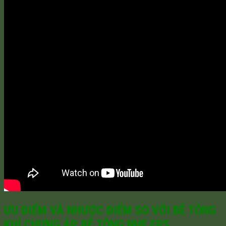
ƯU ĐIỂM VÀ NHƯỢC ĐIỂM SO VỚI BÊ TÔNG
KHÍ CHƯNG ÁP, BÊ TÔNG NHẸ EPS