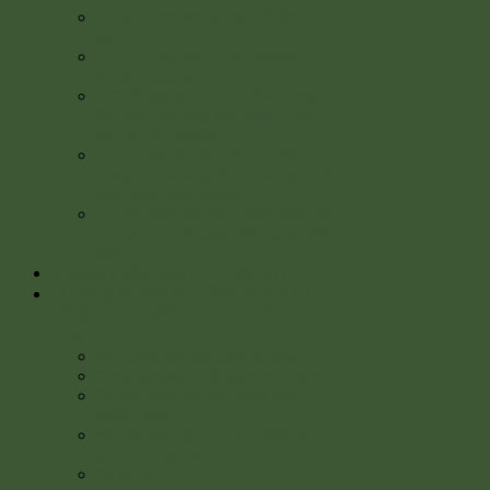
1. Tạo được các hạt bọt rất bền cơ
học
2. Tạo được các hạt bọt có kích
thước micromet
3. Chất tạo bọt Hữu cơ Trần Lượng có
khả năng gia tăng, phát triển cường
độ cho bê tông liên tục
4. Loại chất tạo bọt Hữu cơ Trần
lượng có thể dùng tất cả các loại chất
độn công, nông nghiệp
5. Tạo ra loại bê tông tương thích với
vữa xây trộn thủ công hiện có tại Việt
Nam
THÀNH PHẦN CỦA BÊ TÔNG BỌT
ƯU ĐIỂM VÀ NHƯỢC ĐIỂM SO VỚI BÊ
TÔNG KHÍ CHƯNG ÁP, BÊ TÔNG NHẸ
EPS
Về nguyên liệu sản xuất bê tông bọt
Công nghệ sản xuất gạch bê tông bọt
Về khả năng cách âm, cách nhiệt,
chống thấm
Về khả năng hấp thụ rung chấn, ngoại
lực và chống phá hủy
Về giá cả