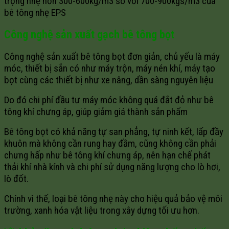
trọng nhẹ hơn 300-600kg/m3 so với 700-900kgs/m3 của
bê tông nhẹ EPS
Công nghệ sản xuất gạch bê tông bọt
Công nghệ sản xuất bê tông bọt đơn giản, chủ yếu là máy
móc, thiết bị sẳn có như máy trộn, máy nén khí, máy tạo
bọt cùng các thiết bị như xe nâng, dần sàng nguyên liệu
Do đó chi phí đầu tư máy móc không quá đắt đỏ như bê
tông khí chưng áp, giúp giảm giá thành sản phẩm
Bê tông bọt có khả năng tự san phẳng, tự ninh kết, lấp đầy
khuôn mà không cần rung hay đầm, cũng không cần phải
chưng hấp như bê tông khí chưng áp, nên hạn chế phát
thải khí nhà kính và chi phí sử dụng năng lượng cho lò hơi,
lò đốt.
Chính vì thế, loại bê tông nhẹ này cho hiệu quả bảo vệ môi
trường, xanh hóa vật liệu trong xây dựng tối ưu hơn.