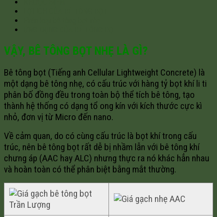
NHƯỢC ĐIỂM
LỢI ÍCH CỦA BÊ TÔNG BỌT
Phân loại bê tông bọt nhẹ
ỨNG DỤNG CỦA BÊ TÔNG BỌT
VẬY, BÊ TÔNG BỌT NHẸ LÀ GÌ?
Bê tông bọt (Tiếng anh Cellular Lightweight Concrete) là
một dạng bê tông nhẹ, có cấu trúc với hàng tỷ bọt khí li ti
phân bố đồng đều trong toàn bộ thể tích bê tông, tạo
thành hệ thống có dạng tổ ong kín với kích thước cực kì
nhỏ, đơn vị từ Micro đến nano.
Về cảm quan, do có cùng cấu trúc là bọt khí trong cấu
trúc, nên bê tông bọt rất dễ bị nhầm lẫn với bê tông khí
chưng áp (AAC hay ALC) nhưng thực ra nó khác hẳn nhau
và hoàn toàn có thể phân biệt bằng mắt thường.