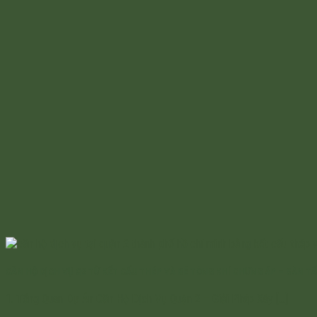
CĂN HỘ DỊCH VỤ Q2 TỪ KẾT CẤU THÉP VÀ BÊ TÔNG KHÍ CHƯNG ÁP – SÀN T
1. Tổng Quan Dự Án Căn Hộ Dịch Vụ Quận 2 – Giải Pháp Xây [...]