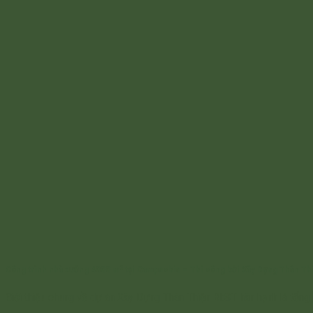
Công trình nhà xưởng 4000 m² tại Campuchia – Thi công bởi Xây Dựng Thân Th
Giới thiệu chung về dự án Xây Dựng Thân Thiện BI:ST hân hạnh là tổng [.