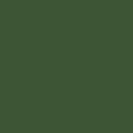
NHÀ PHỐ 2 TẦNG 140M2 3 PHÒNG NGỦ, CÓ GARA XE HƠI VÀ VIEW SÂN VƯỜN
NHÀ PHỐ 2 TẦNG 140M2 3 PHÒNG NGỦ, CÓ GARA XE HƠI VÀ VIEW SÂ